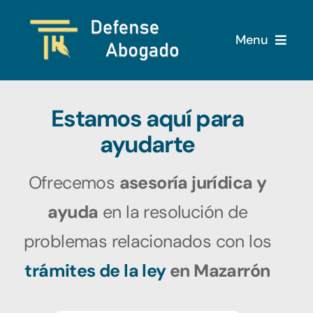
Saltar
al
Menu
contenido
Inicio
Estamos aquí para
Servicios
ayudarte
Ofrecemos
asesoría jurídica y
Sobre nosotros
ayuda
en la resolución de
Blog
problemas relacionados con los
trámites de la ley
en Mazarrón