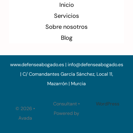
Inicio
Servicios
Sobre nosotros
Blog
www.defenseabogado.es | info@defenseabogado.es
| C/ Comandantes García Sánchez, Local 11,
Mazarrón | Murcia
Consultant •
WordPress
©
2026 •
Powered by
Avada