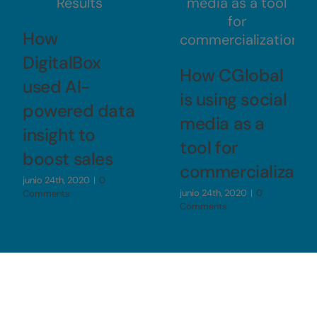
How
DigitalBox
How CGlobal
used AI-
is using social
powered data
media as a
insight to
tool for
boost sales
commercializatio
junio 24th, 2020
|
0
junio 24th, 2020
|
0
Comments
Comments