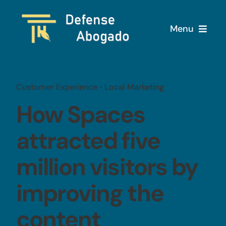
Saltar
al
Menu
contenido
Inicio
Customer Experience
•
Local Marketing
Servicios
How Spaces
Sobre nosotros
attracted five
million visitors by
Blog
improving the
content