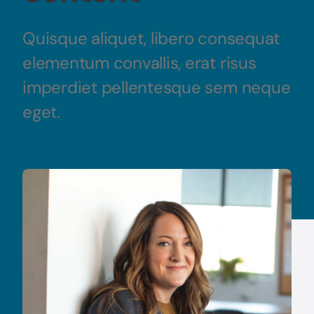
Quisque aliquet, libero consequat
elementum convallis, erat risus
imperdiet pellentesque sem neque
eget.