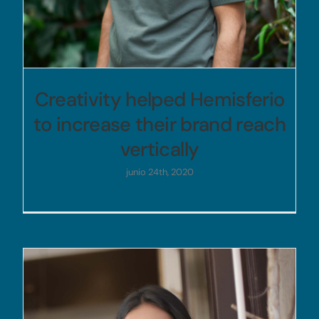
Creativity helped Hemisferio
to increase their brand reach
vertically
junio 24th, 2020