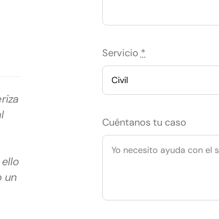
Servicio
*
riza
l
Cuéntanos tu caso
ello
o un