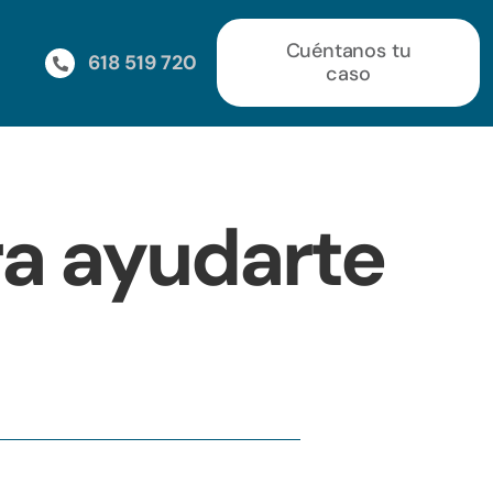
Cuéntanos tu
618 519 720
caso
ra ayudarte