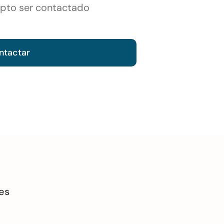
epto ser contactado
ntactar
es