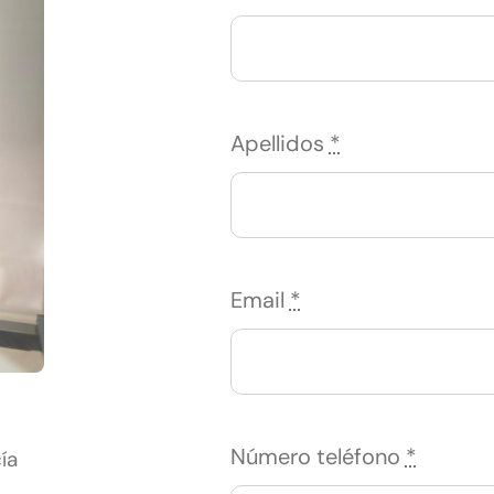
Apellidos
*
Email
*
Número teléfono
*
ía