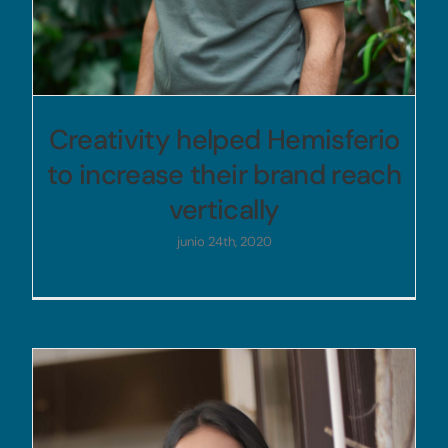
Creativity helped Hemisferio
to increase their brand reach
vertically
junio 24th, 2020